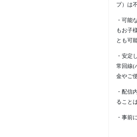
プ）は
・可能
もお子
とも可
・安定
常回線
(
金やご
・配信
ること
・事前