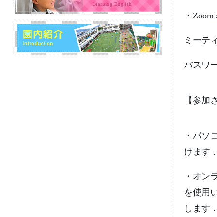
・
Zoom
ミーテ
パスワ
【参加
・パソ
けます
・オン
を使用
します