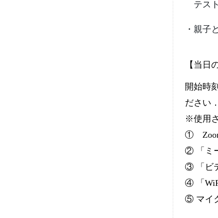
　テス
・親子
【当日
開始時
ださい
※使用
① Zo
② 「ミ
③ 「
④ 「W
⑤ マ