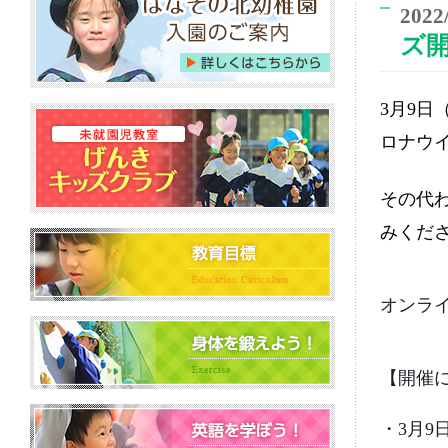
2022
ズ
3
月
9
日
ロナウ
その代
みくだ
オンラ
【開催
・
3
月
9