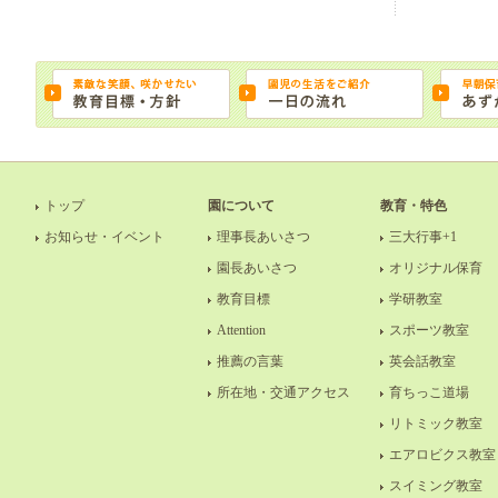
トップ
園について
教育・特色
お知らせ・イベント
理事長あいさつ
三大行事+1
園長あいさつ
オリジナル保育
教育目標
学研教室
Attention
スポーツ教室
推薦の言葉
英会話教室
所在地・交通アクセス
育ちっこ道場
リトミック教室
エアロビクス教室
スイミング教室