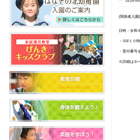
2026/06
(関係者入
日時：令和
・AM１０
・受付番号
※詳細はホ