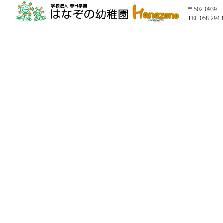
〒502-093
TEL 058-294