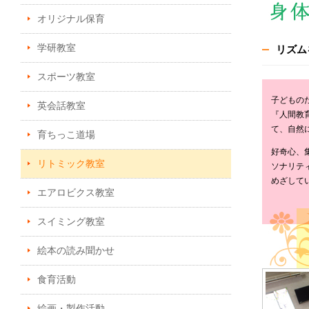
オリジナル保育
学研教室
リズム
スポーツ教室
子どもの
英会話教室
『人間教
て、自然
育ちっこ道場
好奇心、
リトミック教室
ソナリテ
めざして
エアロビクス教室
スイミング教室
絵本の読み聞かせ
食育活動
絵画・製作活動