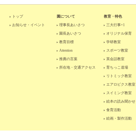
トップ
園について
教育・特色
お知らせ・イベント
理事長あいさつ
三大行事+1
園長あいさつ
オリジナル保育
教育目標
学研教室
Attention
スポーツ教室
推薦の言葉
英会話教室
所在地・交通アクセス
育ちっこ道場
リトミック教室
エアロビクス教室
スイミング教室
絵本の読み聞かせ
食育活動
絵画・製作活動