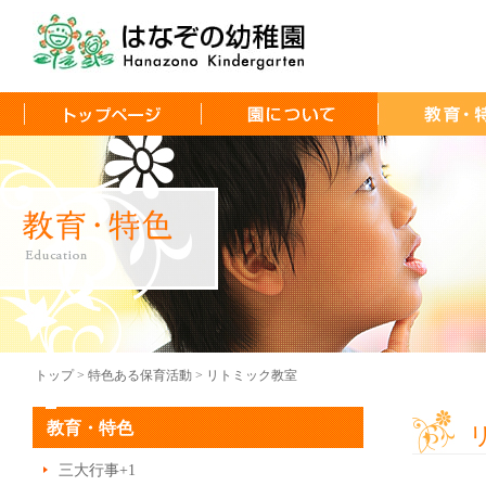
トップ > 特色ある保育活動 > リトミック教室
教育・特色
三大行事+1