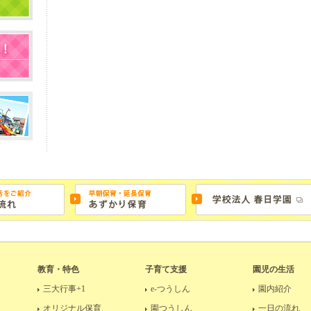
教育・特色
子育て支援
園児の生活
三大行事+1
e-つうしん
園内紹介
オリジナル保育
園つうしん
一日の流れ