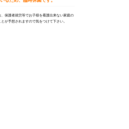
いるため、臨時休園です。
お、保護者就労等でお子様を看護出来ない家庭の
ことが予想されますので気をつけて下さい。