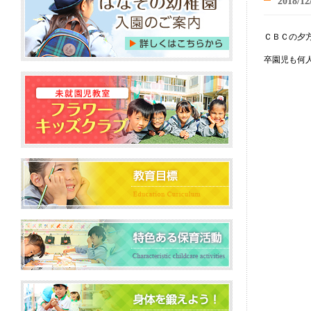
2018/12
ＣＢＣの夕
卒園児も何