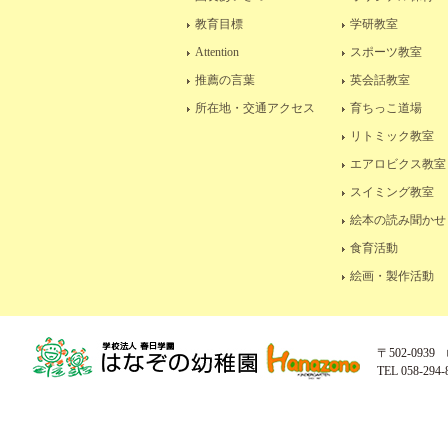
教育目標
学研教室
Attention
スポーツ教室
推薦の言葉
英会話教室
所在地・交通アクセス
育ちっこ道場
リトミック教室
エアロビクス教室
スイミング教室
絵本の読み聞かせ
食育活動
絵画・製作活動
〒502-093
TEL 058-294