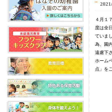
2021
４月１
度は全
ていま
為、園
遠慮下
ホーム
点」を