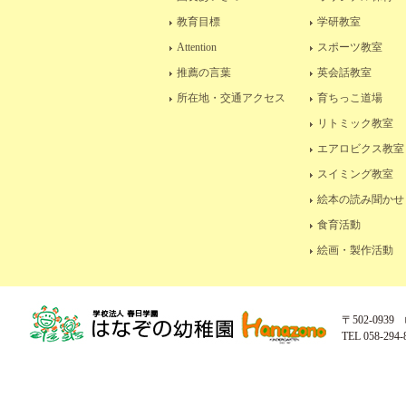
教育目標
学研教室
Attention
スポーツ教室
推薦の言葉
英会話教室
所在地・交通アクセス
育ちっこ道場
リトミック教室
エアロビクス教室
スイミング教室
絵本の読み聞かせ
食育活動
絵画・製作活動
〒502-093
TEL 058-294