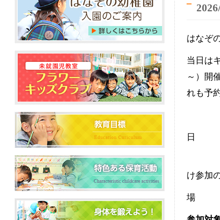
2026
はなぞ
当日はキ
～）開
れも予
日 時
午前
け参加
場 所
参加対