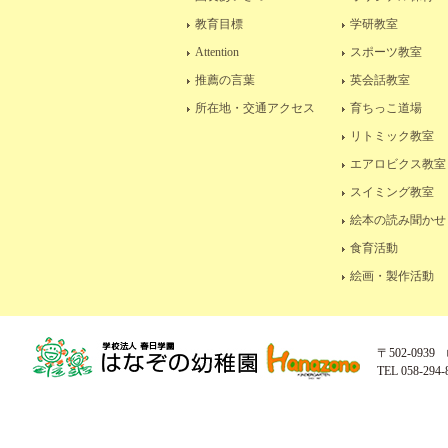
教育目標
学研教室
Attention
スポーツ教室
推薦の言葉
英会話教室
所在地・交通アクセス
育ちっこ道場
リトミック教室
エアロビクス教室
スイミング教室
絵本の読み聞かせ
食育活動
絵画・製作活動
〒502-093
TEL 058-294